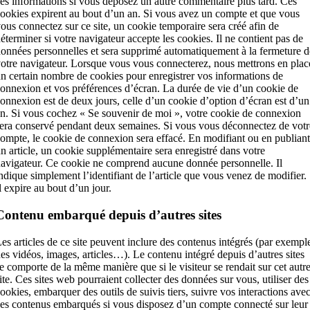
es informations si vous déposez un autre commentaire plus tard. Ces
ookies expirent au bout d’un an. Si vous avez un compte et que vous
ous connectez sur ce site, un cookie temporaire sera créé afin de
éterminer si votre navigateur accepte les cookies. Il ne contient pas de
onnées personnelles et sera supprimé automatiquement à la fermeture d
otre navigateur. Lorsque vous vous connecterez, nous mettrons en plac
n certain nombre de cookies pour enregistrer vos informations de
onnexion et vos préférences d’écran. La durée de vie d’un cookie de
onnexion est de deux jours, celle d’un cookie d’option d’écran est d’un
n. Si vous cochez « Se souvenir de moi », votre cookie de connexion
era conservé pendant deux semaines. Si vous vous déconnectez de votr
ompte, le cookie de connexion sera effacé. En modifiant ou en publiant
n article, un cookie supplémentaire sera enregistré dans votre
avigateur. Ce cookie ne comprend aucune donnée personnelle. Il
ndique simplement l’identifiant de l’article que vous venez de modifier.
l expire au bout d’un jour.
Contenu embarqué depuis d’autres sites
es articles de ce site peuvent inclure des contenus intégrés (par exempl
es vidéos, images, articles…). Le contenu intégré depuis d’autres sites
e comporte de la même manière que si le visiteur se rendait sur cet autr
ite. Ces sites web pourraient collecter des données sur vous, utiliser des
ookies, embarquer des outils de suivis tiers, suivre vos interactions ave
es contenus embarqués si vous disposez d’un compte connecté sur leur