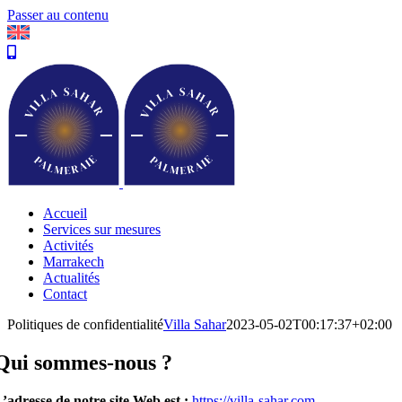
Passer au contenu
Accueil
Services sur mesures
Activités
Marrakech
Actualités
Contact
Politiques de confidentialité
Villa Sahar
2023-05-02T00:17:37+02:00
Qui sommes-nous ?
’adresse de notre site Web est :
https://villa-sahar.com