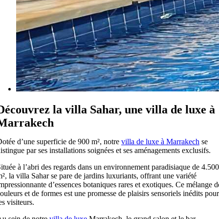
Découvrez la villa Sahar, une villa de luxe à
Marrakech
otée d’une superficie de 900 m², notre
villa de luxe à Marrakech
se
istingue par ses installations soignées et ses aménagements exclusifs.
ituée à l’abri des regards dans un environnement paradisiaque de 4.500
², la villa Sahar se pare de jardins luxuriants, offrant une variété
mpressionnante d’essences botaniques rares et exotiques. Ce mélange d
ouleurs et de formes est une promesse de plaisirs sensoriels inédits pour
es visiteurs.
u sein de notre
villa de luxe
Marrakech, le grand salon et le bar