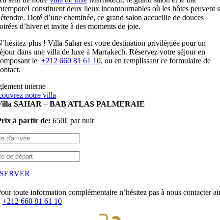
ntemporel constituent deux lieux incontournables où les hôtes peuvent 
étendre. Doté d’une cheminée, ce grand salon accueille de douces
oirées d’hiver et invite à des moments de joie.
’hésitez-plus ! Villa Sahar est votre destination privilégiée pour un
éjour dans une villa de luxe à Marrakech. Réservez votre séjour en
composant le
+212 660 81 61 10
, ou en remplissant ce formulaire de
ontact.
lement interne
ouvrez notre villa
Villa SAHAR – BAB ATLAS PALMERAIE
rix à partir de:
650
€
par nuit
SERVER
our toute information complémentaire n’hésitez pas à nous contacter a
:
+212 660 81 61 10