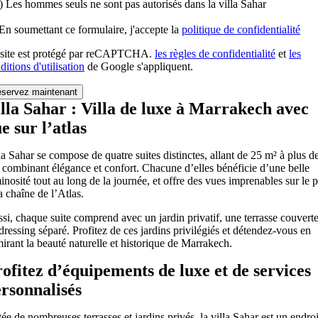
 ) Les hommes seuls ne sont pas autorisés dans la villa Sahar
En soumettant ce formulaire, j'accepte la
politique de confidentialité
site est protégé par reCAPTCHA.
les règles de confidentialité
et
les
ditions d'utilisation
de Google s'appliquent.
lla Sahar : Villa de luxe à Marrakech avec
e sur l’atlas
la Sahar se compose de quatre suites distinctes, allant de 25 m² à plus d
 combinant élégance et confort. Chacune d’elles bénéficie d’une belle
inosité tout au long de la journée, et offre des vues imprenables sur le 
la chaîne de l’Atlas.
si, chaque suite comprend avec un jardin privatif, une terrasse couverte
dressing séparé. Profitez de ces jardins privilégiés et détendez-vous en
irant la beauté naturelle et historique de Marrakech.
ofitez d’équipements de luxe et de services
rsonnalisés
ée de nombreuses terrasses et jardins privés, la villa Sahar est un endroi