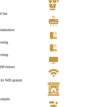
l bar
matisation
ssing
ssing
élévisions
ès Wifi gratuit
eminée